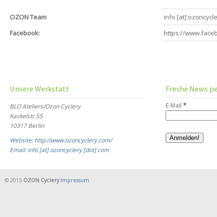
OZON Team
info [at] ozoncycl
Facebook:
https://www.face
Unsere Werkstatt
Freshe News pe
E-Mail
*
BLO Ateliers/Ozon Cyclery
Kaskelstr.55
10317 Berlin
Website: http://www.ozoncyclery.com/
Email: info [at] ozoncyclery [dot] com
© 2015
OZON Cyclery
Impressum